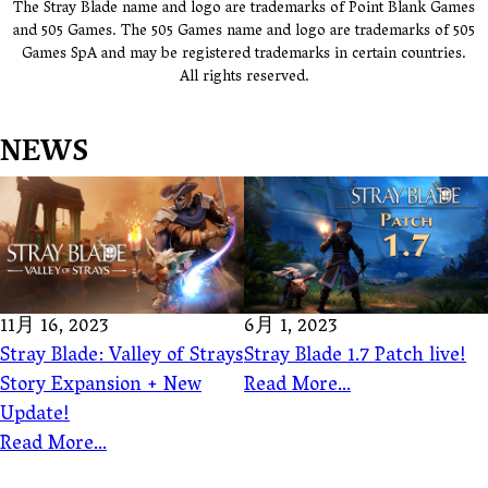
The Stray Blade name and logo are trademarks of Point Blank Games
ン
and 505 Games. The 505 Games name and logo are trademarks of 505
Games SpA and may be registered trademarks in certain countries.
All rights reserved.
NEWS
11月 16, 2023
6月 1, 2023
Stray Blade: Valley of Strays
Stray Blade 1.7 Patch live!
Story Expansion + New
Read More...
Update!
Read More...