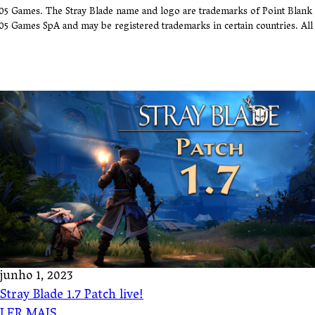
505 Games. The Stray Blade name and logo are trademarks of Point Blan
05 Games SpA and may be registered trademarks in certain countries. All 
junho 1, 2023
Stray Blade 1.7 Patch live!