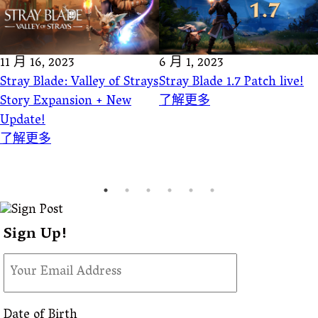
11 月 16, 2023
6 月 1, 2023
Stray Blade: Valley of Strays
Stray Blade 1.7 Patch live!
Story Expansion + New
了解更多
Update!
了解更多
Sign Up!
Date of Birth