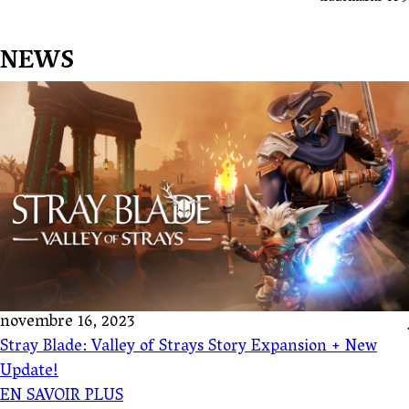
NEWS
novembre 16, 2023
Stray Blade: Valley of Strays Story Expansion + New
Update!
EN SAVOIR PLUS