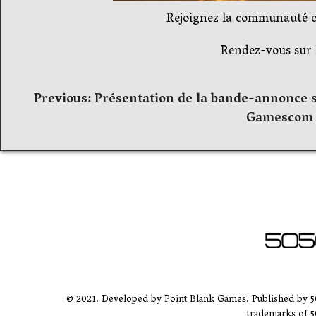
Rejoignez la communauté off
Rendez-vous sur l
Navigation
Previous:
Présentation de la bande-annonce s
Gamescom 
de
l’article
© 2021. Developed by Point Blank Games. Published by 
trademarks of 5