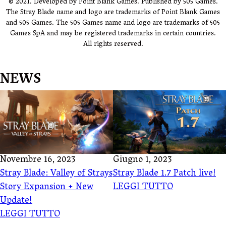
© 2021. Developed by Point Blank Games. Published by 505 Games.
The Stray Blade name and logo are trademarks of Point Blank Games
and 505 Games. The 505 Games name and logo are trademarks of 505
Games SpA and may be registered trademarks in certain countries.
All rights reserved.
NEWS
Novembre 16, 2023
Giugno 1, 2023
Stray Blade: Valley of Strays
Stray Blade 1.7 Patch live!
Story Expansion + New
LEGGI TUTTO
Update!
LEGGI TUTTO